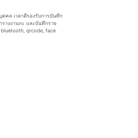
ุคคล เวลาดีรองรับการบันทึก
ตารางงานกะ และบันทึกราย
bluetooth, qrcode, face