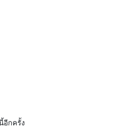
อีกครั้ง