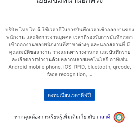
เยี่ยมชมหน้านี้อีกครั้ง
บริษัท ไทย ไท่ ฉี ใช้เวลาดีในการบันทึกเวลาเข้าออกงานของ
พนักงาน และจัดการงานบุคคล เวลาดีรองรับการบันทึกเวลา
เข้าออกงานของพนักงานที่สาขาต่างๆ และนอกสถานที่ มี
คุณสมบัติขอลางาน วางแผนตารางงานกะ และบันทึกราย
ละเอียดการทำงานด้วยหลากหลายเทคโนโลยี อาทิเช่น
Android mobile phone, iOS, RFID, bluetooth, qrcode,
face recognition, ...
ลงทะเบียนเวลาดีฟรี!
หากคุณต้องการเรียนรู้เพิ่มเติมเกี่ยวกับ
เวลาดี