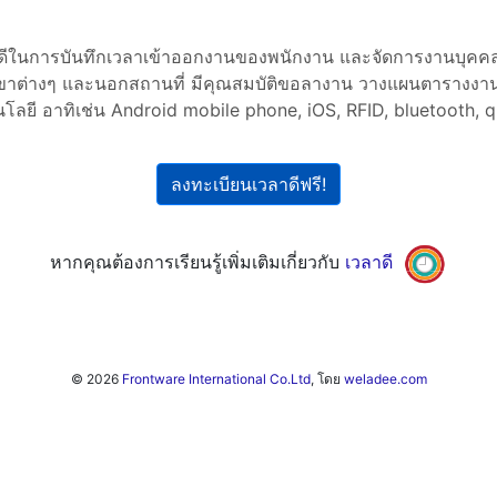
ลาดีในการบันทึกเวลาเข้าออกงานของพนักงาน และจัดการงานบุคคล
ขาต่างๆ และนอกสถานที่ มีคุณสมบัติขอลางาน วางแผนตารางงา
ี อาทิเช่น Android mobile phone, iOS, RFID, bluetooth, qrc
ลงทะเบียนเวลาดีฟรี!
หากคุณต้องการเรียนรู้เพิ่มเติมเกี่ยวกับ
เวลาดี
© 2026
Frontware International Co.Ltd
, โดย
weladee.com