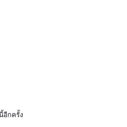
อีกครั้ง