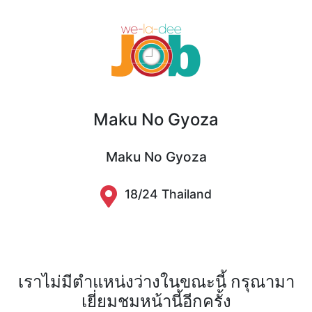
Maku No Gyoza
Maku No Gyoza
18/24 Thailand
เราไม่มีตำแหน่งว่างในขณะนี้ กรุณามา
เยี่ยมชมหน้านี้อีกครั้ง