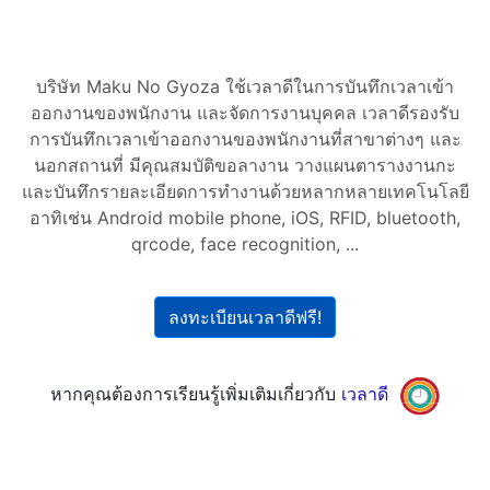
บริษัท Maku No Gyoza ใช้เวลาดีในการบันทึกเวลาเข้า
ออกงานของพนักงาน และจัดการงานบุคคล เวลาดีรองรับ
การบันทึกเวลาเข้าออกงานของพนักงานที่สาขาต่างๆ และ
นอกสถานที่ มีคุณสมบัติขอลางาน วางแผนตารางงานกะ
และบันทึกรายละเอียดการทำงานด้วยหลากหลายเทคโนโลยี
อาทิเช่น Android mobile phone, iOS, RFID, bluetooth,
qrcode, face recognition, ...
ลงทะเบียนเวลาดีฟรี!
หากคุณต้องการเรียนรู้เพิ่มเติมเกี่ยวกับ
เวลาดี