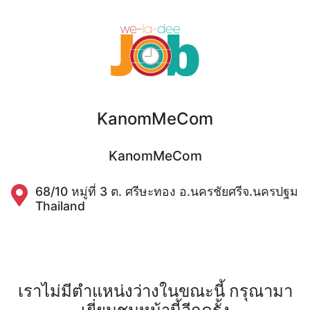
KanomMeCom
KanomMeCom
68/10 หมู่ที่ 3 ต. ศรีษะทอง อ.นครชัยศรีจ.นครปฐม
Thailand
เราไม่มีตำแหน่งว่างในขณะนี้ กรุณามา