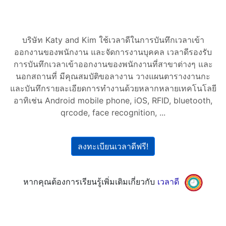
บริษัท Katy and Kim ใช้เวลาดีในการบันทึกเวลาเข้า
ออกงานของพนักงาน และจัดการงานบุคคล เวลาดีรองรับ
การบันทึกเวลาเข้าออกงานของพนักงานที่สาขาต่างๆ และ
นอกสถานที่ มีคุณสมบัติขอลางาน วางแผนตารางงานกะ
และบันทึกรายละเอียดการทำงานด้วยหลากหลายเทคโนโลยี
อาทิเช่น Android mobile phone, iOS, RFID, bluetooth,
qrcode, face recognition, ...
ลงทะเบียนเวลาดีฟรี!
หากคุณต้องการเรียนรู้เพิ่มเติมเกี่ยวกับ
เวลาดี