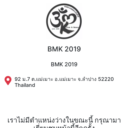
BMK 2019
BMK 2019
92 ม.7 ต.แม่เมาะ อ.แม่เมาะ จ.ลำปาง 52220
Thailand
เราไม่มีตำแหน่งว่างในขณะนี้ กรุณามา