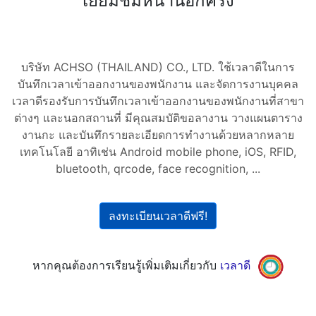
เยี่ยมชมหน้านี้อีกครั้ง
บริษัท ACHSO (THAILAND) CO., LTD. ใช้เวลาดีในการ
บันทึกเวลาเข้าออกงานของพนักงาน และจัดการงานบุคคล
เวลาดีรองรับการบันทึกเวลาเข้าออกงานของพนักงานที่สาขา
ต่างๆ และนอกสถานที่ มีคุณสมบัติขอลางาน วางแผนตาราง
งานกะ และบันทึกรายละเอียดการทำงานด้วยหลากหลาย
เทคโนโลยี อาทิเช่น Android mobile phone, iOS, RFID,
bluetooth, qrcode, face recognition, ...
ลงทะเบียนเวลาดีฟรี!
หากคุณต้องการเรียนรู้เพิ่มเติมเกี่ยวกับ
เวลาดี