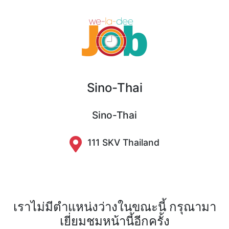
Sino-Thai
Sino-Thai
111 SKV Thailand
เราไม่มีตำแหน่งว่างในขณะนี้ กรุณามา
เยี่ยมชมหน้านี้อีกครั้ง