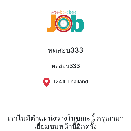
ทดสอบ333
ทดสอบ333
1244 Thailand
เราไม่มีตำแหน่งว่างในขณะนี้ กรุณามา
เยี่ยมชมหน้านี้อีกครั้ง