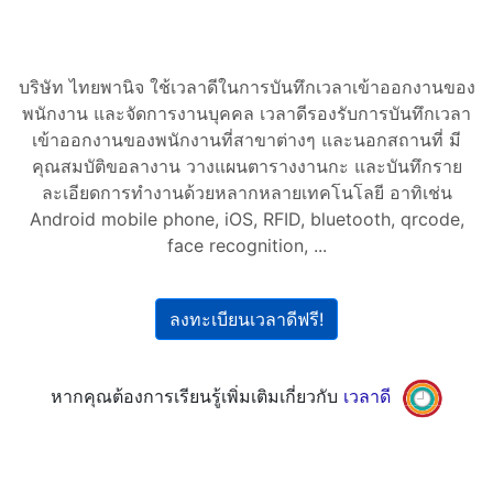
บริษัท ไทยพานิจ ใช้เวลาดีในการบันทึกเวลาเข้าออกงานของ
พนักงาน และจัดการงานบุคคล เวลาดีรองรับการบันทึกเวลา
เข้าออกงานของพนักงานที่สาขาต่างๆ และนอกสถานที่ มี
คุณสมบัติขอลางาน วางแผนตารางงานกะ และบันทึกราย
ละเอียดการทำงานด้วยหลากหลายเทคโนโลยี อาทิเช่น
Android mobile phone, iOS, RFID, bluetooth, qrcode,
face recognition, ...
ลงทะเบียนเวลาดีฟรี!
หากคุณต้องการเรียนรู้เพิ่มเติมเกี่ยวกับ
เวลาดี