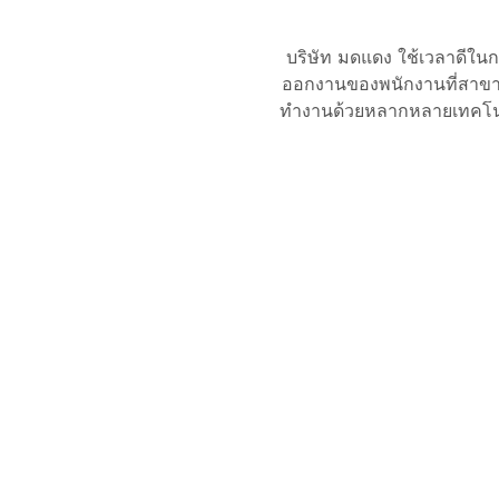
บริษัท มดแดง ใช้เวลาดีใน
ออกงานของพนักงานที่สาขา
ทำงานด้วยหลากหลายเทคโนโลย