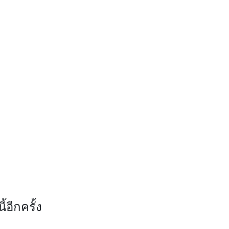
อีกครั้ง