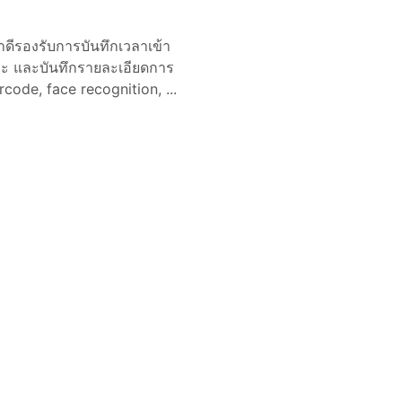
ดีรองรับการบันทึกเวลาเข้า
ะ และบันทึกรายละเอียดการ
ode, face recognition, ...