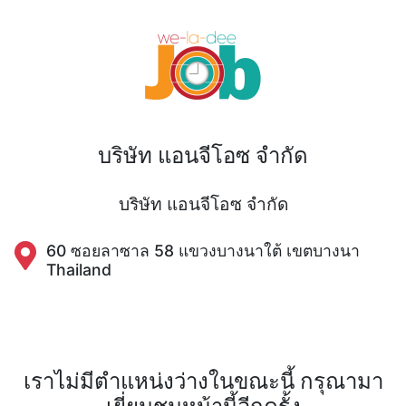
บริษัท แอนจีโอซ จำกัด
บริษัท แอนจีโอซ จำกัด
60 ซอยลาซาล 58 แขวงบางนาใต้ เขตบางนา
Thailand
เราไม่มีตำแหน่งว่างในขณะนี้ กรุณามา