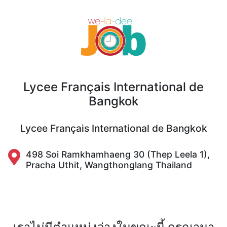
Lycee Français International de
Bangkok
Lycee Français International de Bangkok
498 Soi Ramkhamhaeng 30 (Thep Leela 1),
Pracha Uthit, Wangthonglang Thailand