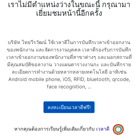
เราไม่มีตำแหน่งว่างในขณะนี้ กรุณามา
เยี่ยมชมหน้านี้อีกครั้ง
บริษัท ไทยวีรวัฒน์ ใช้เวลาดีในการบันทึกเวลาเข้าออกงาน
ของพนักงาน และจัดการงานบุคคล เวลาดีรองรับการบันทึก
เวลาเข้าออกงานของพนักงานที่สาขาต่างๆ และนอกสถานที่
มีคุณสมบัติขอลางาน วางแผนตารางงานกะ และบันทึกราย
ละเอียดการทำงานด้วยหลากหลายเทคโนโลยี อาทิเช่น
Android mobile phone, iOS, RFID, bluetooth, qrcode,
face recognition, ...
ลงทะเบียนเวลาดีฟรี!
หากคุณต้องการเรียนรู้เพิ่มเติมเกี่ยวกับ
เวลาดี