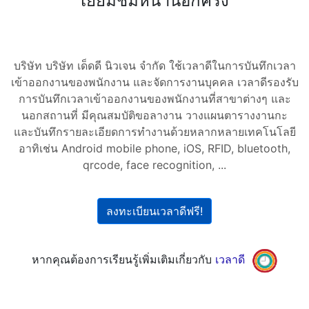
เยี่ยมชมหน้านี้อีกครั้ง
บริษัท บริษัท เด็ดดี นิวเจน จำกัด ใช้เวลาดีในการบันทึกเวลา
เข้าออกงานของพนักงาน และจัดการงานบุคคล เวลาดีรองรับ
การบันทึกเวลาเข้าออกงานของพนักงานที่สาขาต่างๆ และ
นอกสถานที่ มีคุณสมบัติขอลางาน วางแผนตารางงานกะ
และบันทึกรายละเอียดการทำงานด้วยหลากหลายเทคโนโลยี
อาทิเช่น Android mobile phone, iOS, RFID, bluetooth,
qrcode, face recognition, ...
ลงทะเบียนเวลาดีฟรี!
หากคุณต้องการเรียนรู้เพิ่มเติมเกี่ยวกับ
เวลาดี