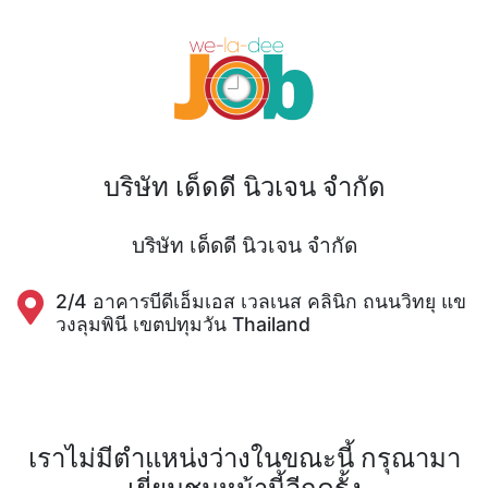
บริษัท เด็ดดี นิวเจน จำกัด
บริษัท เด็ดดี นิวเจน จำกัด
2/4 อาคารบีดีเอ็มเอส เวลเนส คลินิก ถนนวิทยุ แข
วงลุมพินี เขตปทุมวัน Thailand
เราไม่มีตำแหน่งว่างในขณะนี้ กรุณามา