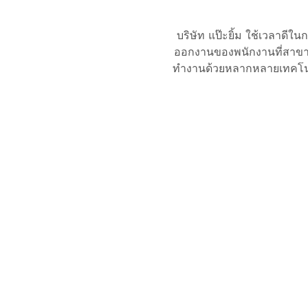
บริษัท แป๊ะยิ้ม ใช้เวลาด
ออกงานของพนักงานที่สาขา
ทำงานด้วยหลากหลายเทคโนโลย