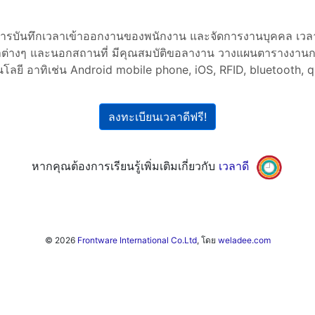
ีในการบันทึกเวลาเข้าออกงานของพนักงาน และจัดการงานบุคคล เวลา
ต่างๆ และนอกสถานที่ มีคุณสมบัติขอลางาน วางแผนตารางงานก
ี อาทิเช่น Android mobile phone, iOS, RFID, bluetooth, qrc
ลงทะเบียนเวลาดีฟรี!
หากคุณต้องการเรียนรู้เพิ่มเติมเกี่ยวกับ
เวลาดี
© 2026
Frontware International Co.Ltd
, โดย
weladee.com