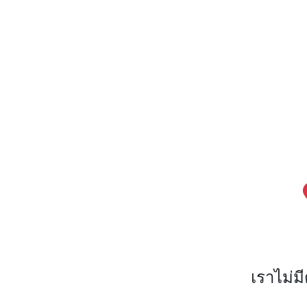
เราไม่ม