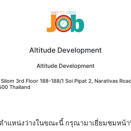
Altitude Development
Altitude Development
Silom 3rd Floor 188-188/1 Soi Pipat 2, Narativas Ro
00 Thailand
ีตำแหน่งว่างในขณะนี้ กรุณามาเยี่ยมชมหน้านี้