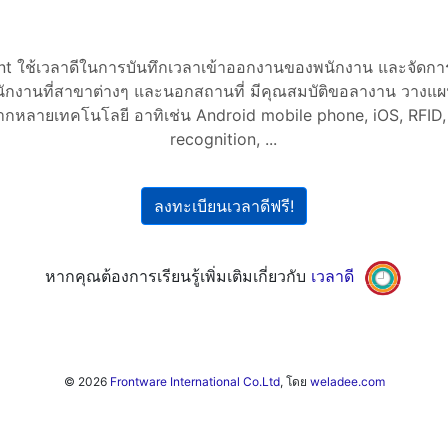
ent ใช้เวลาดีในการบันทึกเวลาเข้าออกงานของพนักงาน และจัดกา
ักงานที่สาขาต่างๆ และนอกสถานที่ มีคุณสมบัติขอลางาน วาง
กหลายเทคโนโลยี อาทิเช่น Android mobile phone, iOS, RFID, 
recognition, ...
ลงทะเบียนเวลาดีฟรี!
หากคุณต้องการเรียนรู้เพิ่มเติมเกี่ยวกับ
เวลาดี
© 2026
Frontware International Co.Ltd
, โดย
weladee.com