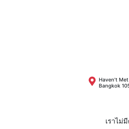
Haven't Met 
Bangkok 105
เราไม่ม