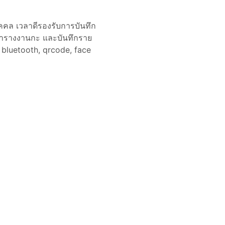
คคล เวลาดีรองรับการบันทึก
ตารางงานกะ และบันทึกราย
bluetooth, qrcode, face