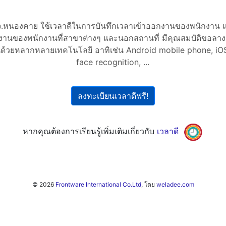
จ.หนองคาย ใช้เวลาดีในการบันทึกเวลาเข้าออกงานของพนักงาน 
กงานของพนักงานที่สาขาต่างๆ และนอกสถานที่ มีคุณสมบัติขอ
ด้วยหลากหลายเทคโนโลยี อาทิเช่น Android mobile phone, iOS,
face recognition, ...
ลงทะเบียนเวลาดีฟรี!
หากคุณต้องการเรียนรู้เพิ่มเติมเกี่ยวกับ
เวลาดี
© 2026
Frontware International Co.Ltd
, โดย
weladee.com