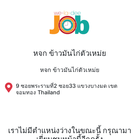
หจก ข้าวมันไก่ตัวเหม่ย
หจก ข้าวมันไก่ตัวเหม่ย
9 ซอยพระรามที่2 ซอย33 แขวงบางมด เขต
จอมทอง Thailand
เราไม่มีตำแหน่งว่างในขณะนี้ กรุณามา