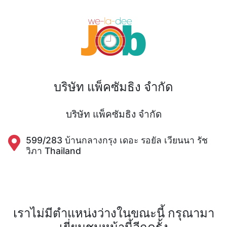
บริษัท แพ็คซัมธิง จำกัด
บริษัท แพ็คซัมธิง จำกัด
599/283 บ้านกลางกรุง เดอะ รอยัล เวียนนา รัช
วิภา Thailand
เราไม่มีตำแหน่งว่างในขณะนี้ กรุณามา