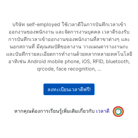
บริษัท self-employed ใช้เวลาดีในการบันทึกเวลาเข้า
ออกงานของพนักงาน และจัดการงานบุคคล เวลาดีรองรับ
การบันทึกเวลาเข้าออกงานของพนักงานที่สาขาต่างๆ และ
นอกสถานที่ มีคุณสมบัติขอลางาน วางแผนตารางงานกะ
และบันทึกรายละเอียดการทำงานด้วยหลากหลายเทคโนโลยี
อาทิเช่น Android mobile phone, iOS, RFID, bluetooth,
qrcode, face recognition, ...
ลงทะเบียนเวลาดีฟรี!
หากคุณต้องการเรียนรู้เพิ่มเติมเกี่ยวกับ
เวลาดี