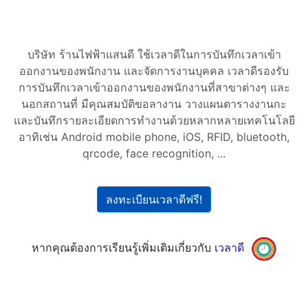
บริษัท ร้านไฟฟ้าแสนดี ใช้เวลาดีในการบันทึกเวลาเข้า
ออกงานของพนักงาน และจัดการงานบุคคล เวลาดีรองรับ
การบันทึกเวลาเข้าออกงานของพนักงานที่สาขาต่างๆ และ
นอกสถานที่ มีคุณสมบัติขอลางาน วางแผนตารางงานกะ
และบันทึกรายละเอียดการทำงานด้วยหลากหลายเทคโนโลยี
อาทิเช่น Android mobile phone, iOS, RFID, bluetooth,
qrcode, face recognition, ...
ลงทะเบียนเวลาดีฟรี!
หากคุณต้องการเรียนรู้เพิ่มเติมเกี่ยวกับ
เวลาดี