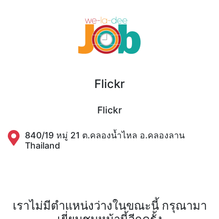
Flickr
Flickr
840/19 หมู่ 21 ต.คลองน้ำไหล อ.คลองลาน
Thailand
เราไม่มีตำแหน่งว่างในขณะนี้ กรุณามา