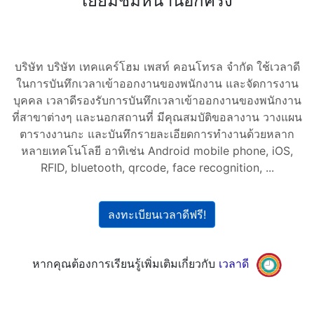
เยี่ยมชมหน้านี้อีกครั้ง
บริษัท บริษัท เทคแคร์โฮม เพสท์ คอนโทรล จำกัด ใช้เวลาดี
ในการบันทึกเวลาเข้าออกงานของพนักงาน และจัดการงาน
บุคคล เวลาดีรองรับการบันทึกเวลาเข้าออกงานของพนักงาน
ที่สาขาต่างๆ และนอกสถานที่ มีคุณสมบัติขอลางาน วางแผน
ตารางงานกะ และบันทึกรายละเอียดการทำงานด้วยหลาก
หลายเทคโนโลยี อาทิเช่น Android mobile phone, iOS,
RFID, bluetooth, qrcode, face recognition, ...
ลงทะเบียนเวลาดีฟรี!
หากคุณต้องการเรียนรู้เพิ่มเติมเกี่ยวกับ
เวลาดี