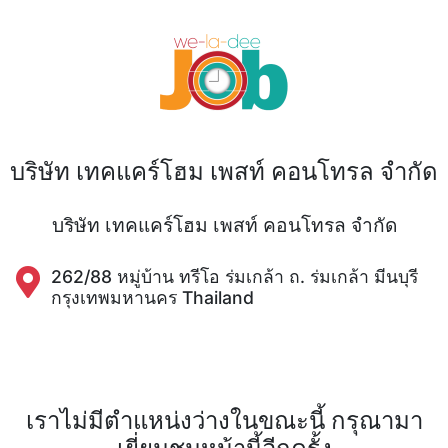
บริษัท เทคแคร์โฮม เพสท์ คอนโทรล จำกัด
บริษัท เทคแคร์โฮม เพสท์ คอนโทรล จำกัด
262/88 หมู่บ้าน ทรีโอ ร่มเกล้า ถ. ร่มเกล้า มีนบุรี
กรุงเทพมหานคร Thailand
เราไม่มีตำแหน่งว่างในขณะนี้ กรุณามา