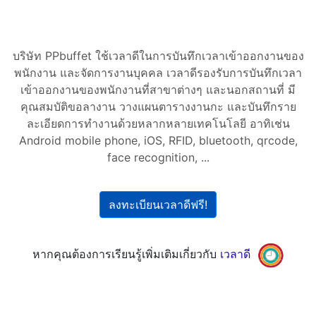
บริษัท PPbuffet ใช้เวลาดีในการบันทึกเวลาเข้าออกงานของ
พนักงาน และจัดการงานบุคคล เวลาดีรองรับการบันทึกเวลา
เข้าออกงานของพนักงานที่สาขาต่างๆ และนอกสถานที่ มี
คุณสมบัติขอลางาน วางแผนตารางงานกะ และบันทึกราย
ละเอียดการทำงานด้วยหลากหลายเทคโนโลยี อาทิเช่น
Android mobile phone, iOS, RFID, bluetooth, qrcode,
face recognition, ...
ลงทะเบียนเวลาดีฟรี!
หากคุณต้องการเรียนรู้เพิ่มเติมเกี่ยวกับ
เวลาดี