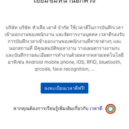
เยี่ยมชมหน้านี้อีกครั้ง
บริษัท บริษัท หัวเสือ เฮาส์ จำกัด ใช้เวลาดีในการบันทึกเวลา
เข้าออกงานของพนักงาน และจัดการงานบุคคล เวลาดีรองรับ
การบันทึกเวลาเข้าออกงานของพนักงานที่สาขาต่างๆ และ
นอกสถานที่ มีคุณสมบัติขอลางาน วางแผนตารางงานกะ
และบันทึกรายละเอียดการทำงานด้วยหลากหลายเทคโนโลยี
อาทิเช่น Android mobile phone, iOS, RFID, bluetooth,
qrcode, face recognition, ...
ลงทะเบียนเวลาดีฟรี!
หากคุณต้องการเรียนรู้เพิ่มเติมเกี่ยวกับ
เวลาดี