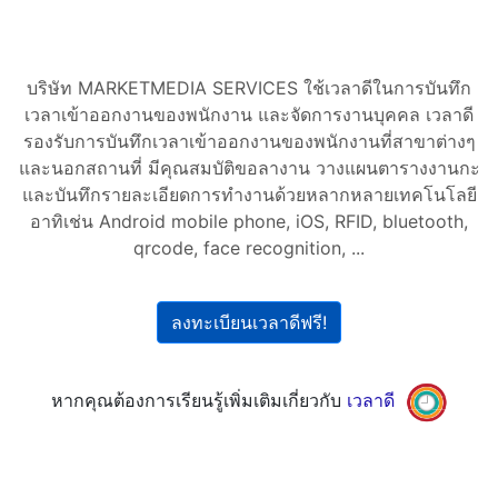
บริษัท MARKETMEDIA SERVICES ใช้เวลาดีในการบันทึก
เวลาเข้าออกงานของพนักงาน และจัดการงานบุคคล เวลาดี
รองรับการบันทึกเวลาเข้าออกงานของพนักงานที่สาขาต่างๆ
และนอกสถานที่ มีคุณสมบัติขอลางาน วางแผนตารางงานกะ
และบันทึกรายละเอียดการทำงานด้วยหลากหลายเทคโนโลยี
อาทิเช่น Android mobile phone, iOS, RFID, bluetooth,
qrcode, face recognition, ...
ลงทะเบียนเวลาดีฟรี!
หากคุณต้องการเรียนรู้เพิ่มเติมเกี่ยวกับ
เวลาดี