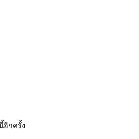
อีกครั้ง