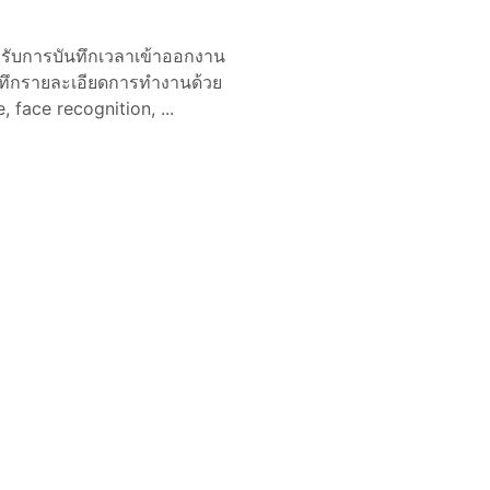
รับการบันทึกเวลาเข้าออกงาน
ทึกรายละเอียดการทำงานด้วย
face recognition, ...