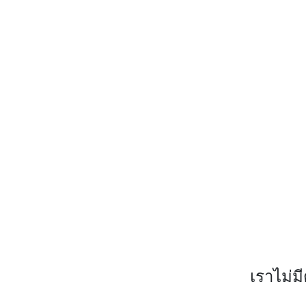
เราไม่ม