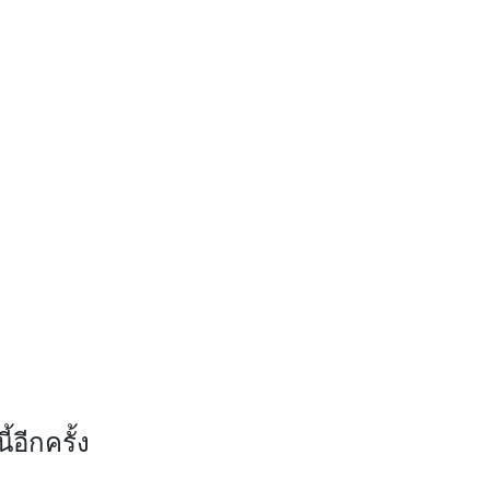
อีกครั้ง