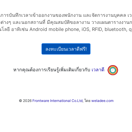
ีในการบันทึกเวลาเข้าออกงานของพนักงาน และจัดการงานบุคคล เวล
ต่างๆ และนอกสถานที่ มีคุณสมบัติขอลางาน วางแผนตารางงานก
ี อาทิเช่น Android mobile phone, iOS, RFID, bluetooth, qrc
ลงทะเบียนเวลาดีฟรี!
หากคุณต้องการเรียนรู้เพิ่มเติมเกี่ยวกับ
เวลาดี
© 2026
Frontware International Co.Ltd
, โดย
weladee.com