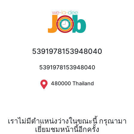
5391978153948040
5391978153948040
480000 Thailand
เราไม่มีตำแหน่งว่างในขณะนี้ กรุณามา
เยี่ยมชมหน้านี้อีกครั้ง