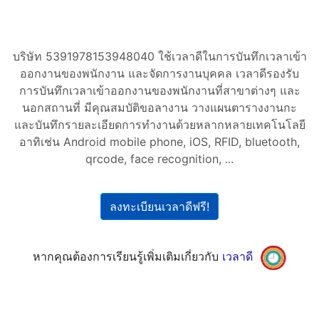
บริษัท 5391978153948040 ใช้เวลาดีในการบันทึกเวลาเข้า
ออกงานของพนักงาน และจัดการงานบุคคล เวลาดีรองรับ
การบันทึกเวลาเข้าออกงานของพนักงานที่สาขาต่างๆ และ
นอกสถานที่ มีคุณสมบัติขอลางาน วางแผนตารางงานกะ
และบันทึกรายละเอียดการทำงานด้วยหลากหลายเทคโนโลยี
อาทิเช่น Android mobile phone, iOS, RFID, bluetooth,
qrcode, face recognition, ...
ลงทะเบียนเวลาดีฟรี!
หากคุณต้องการเรียนรู้เพิ่มเติมเกี่ยวกับ
เวลาดี