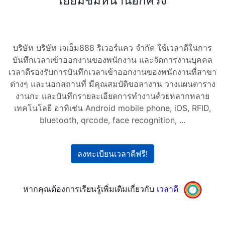
เยี่ยมชมหน้านี้อีกครั้ง
บริษัท บริษัท เจเอ็ม888 ริเวอร์แคว จำกัด ใช้เวลาดีในการ
บันทึกเวลาเข้าออกงานของพนักงาน และจัดการงานบุคคล
เวลาดีรองรับการบันทึกเวลาเข้าออกงานของพนักงานที่สาขา
ต่างๆ และนอกสถานที่ มีคุณสมบัติขอลางาน วางแผนตาราง
งานกะ และบันทึกรายละเอียดการทำงานด้วยหลากหลาย
เทคโนโลยี อาทิเช่น Android mobile phone, iOS, RFID,
bluetooth, qrcode, face recognition, ...
ลงทะเบียนเวลาดีฟรี!
หากคุณต้องการเรียนรู้เพิ่มเติมเกี่ยวกับ
เวลาดี