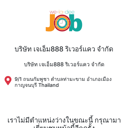
บริษัท เจเอ็ม888 ริเวอร์แคว จำกัด
บริษัท เจเอ็ม888 ริเวอร์แคว จำกัด
9/1 ถนนกัมพูชา ตำบลท่ามะขาม อำเภอเมือง
กาญจนบุรี Thailand
เราไม่มีตำแหน่งว่างในขณะนี้ กรุณามา