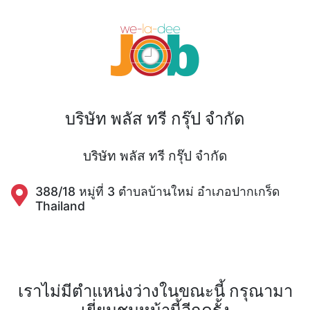
บริษัท พลัส ทรี กรุ๊ป จำกัด
บริษัท พลัส ทรี กรุ๊ป จำกัด
388/18 หมู่ที่ 3 ตำบลบ้านใหม่ อำเภอปากเกร็ด
Thailand
เราไม่มีตำแหน่งว่างในขณะนี้ กรุณามา