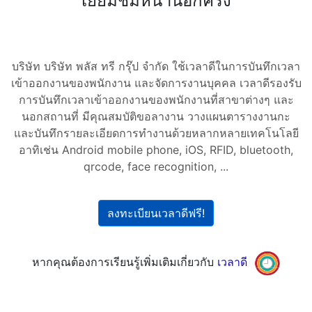
เยี่ยมชมหน้านี้อีกครั้ง
บริษัท บริษัท พลัส ทรี กรุ๊ป จำกัด ใช้เวลาดีในการบันทึกเวลา
เข้าออกงานของพนักงาน และจัดการงานบุคคล เวลาดีรองรับ
การบันทึกเวลาเข้าออกงานของพนักงานที่สาขาต่างๆ และ
นอกสถานที่ มีคุณสมบัติขอลางาน วางแผนตารางงานกะ
และบันทึกรายละเอียดการทำงานด้วยหลากหลายเทคโนโลยี
อาทิเช่น Android mobile phone, iOS, RFID, bluetooth,
qrcode, face recognition, ...
ลงทะเบียนเวลาดีฟรี!
หากคุณต้องการเรียนรู้เพิ่มเติมเกี่ยวกับ
เวลาดี