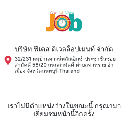
บริษัท ฟีเดส ดิเวลล็อปเมนท์ จำกัด
32/231 หมู่บ้านทาวน์พลัสเอ็กซ์-ประชาชื่นซอย
สามัคคี 58/20 ถนนสามัคคี ตำบลท่าทราย อำ
เมือง จังหวัดนนทบุรี Thailand
เราไม่มีตำแหน่งว่างในขณะนี้ กรุณามา
เยี่ยมชมหน้านี้อีกครั้ง