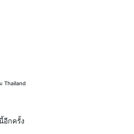
่ม Thailand
อีกครั้ง