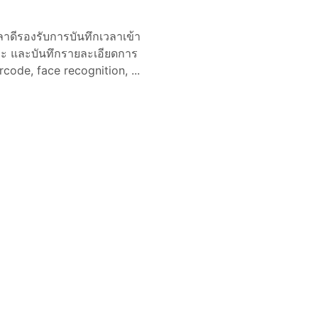
าดีรองรับการบันทึกเวลาเข้า
ะ และบันทึกรายละเอียดการ
ode, face recognition, ...