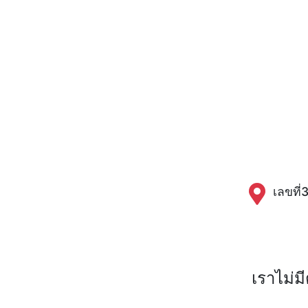
เลขที่
เราไม่ม