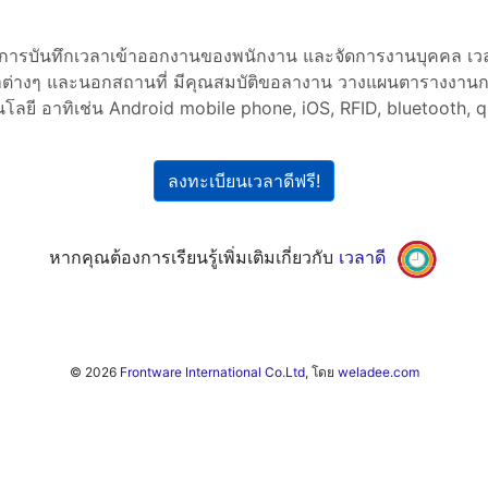
ในการบันทึกเวลาเข้าออกงานของพนักงาน และจัดการงานบุคคล เวล
ต่างๆ และนอกสถานที่ มีคุณสมบัติขอลางาน วางแผนตารางงานก
ี อาทิเช่น Android mobile phone, iOS, RFID, bluetooth, qrc
ลงทะเบียนเวลาดีฟรี!
หากคุณต้องการเรียนรู้เพิ่มเติมเกี่ยวกับ
เวลาดี
© 2026
Frontware International Co.Ltd
, โดย
weladee.com