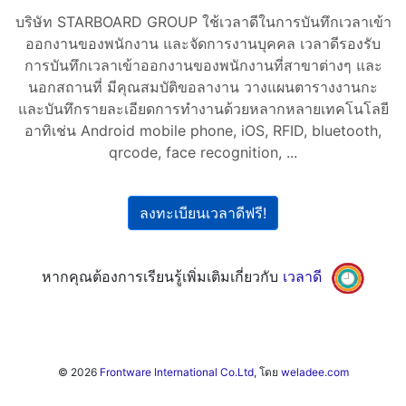
บริษัท STARBOARD GROUP ใช้เวลาดีในการบันทึกเวลาเข้า
ออกงานของพนักงาน และจัดการงานบุคคล เวลาดีรองรับ
การบันทึกเวลาเข้าออกงานของพนักงานที่สาขาต่างๆ และ
นอกสถานที่ มีคุณสมบัติขอลางาน วางแผนตารางงานกะ
และบันทึกรายละเอียดการทำงานด้วยหลากหลายเทคโนโลยี
อาทิเช่น Android mobile phone, iOS, RFID, bluetooth,
qrcode, face recognition, ...
ลงทะเบียนเวลาดีฟรี!
หากคุณต้องการเรียนรู้เพิ่มเติมเกี่ยวกับ
เวลาดี
© 2026
Frontware International Co.Ltd
, โดย
weladee.com