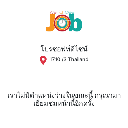
โปรซอฟท์ดีไซน์
1710 /3 Thailand
เราไม่มีตำแหน่งว่างในขณะนี้ กรุณามา
เยี่ยมชมหน้านี้อีกครั้ง