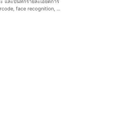
ะ และบันทึกรายละเอียดการ
ode, face recognition, ...