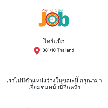
ไทร์แม็ก
381/10 Thailand
เราไม่มีตำแหน่งว่างในขณะนี้ กรุณามา
เยี่ยมชมหน้านี้อีกครั้ง