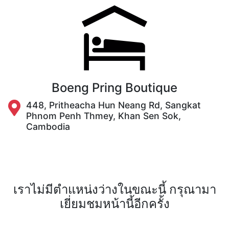
Boeng Pring Boutique
448, Pritheacha Hun Neang Rd, Sangkat
Phnom Penh Thmey, Khan Sen Sok,
Cambodia
เราไม่มีตำแหน่งว่างในขณะนี้ กรุณามา
เยี่ยมชมหน้านี้อีกครั้ง