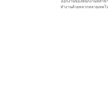
ออกงานของพนักงานที่สาขา
ทำงานด้วยหลากหลายเทคโนโลย